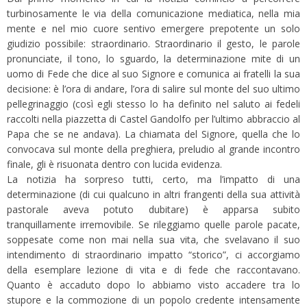
turbinosamente le via della comunicazione mediatica, nella mia
mente e nel mio cuore sentivo emergere prepotente un solo
giudizio possibile: straordinario. Straordinario il gesto, le parole
pronunciate, il tono, lo sguardo, la determinazione mite di un
uomo di Fede che dice al suo Signore e comunica ai fratelli la sua
decisione: è l’ora di andare, l’ora di salire sul monte del suo ultimo
pellegrinaggio (così egli stesso lo ha definito nel saluto ai fedeli
raccolti nella piazzetta di Castel Gandolfo per l’ultimo abbraccio al
Papa che se ne andava). La chiamata del Signore, quella che lo
convocava sul monte della preghiera, preludio al grande incontro
finale, gli è risuonata dentro con lucida evidenza.
La notizia ha sorpreso tutti, certo, ma l’impatto di una
determinazione (di cui qualcuno in altri frangenti della sua attività
pastorale aveva potuto dubitare) è apparsa subito
tranquillamente irremovibile. Se rileggiamo quelle parole pacate,
soppesate come non mai nella sua vita, che svelavano il suo
intendimento di straordinario impatto “storico”, ci accorgiamo
della esemplare lezione di vita e di fede che raccontavano.
Quanto è accaduto dopo lo abbiamo visto accadere tra lo
stupore e la commozione di un popolo credente intensamente