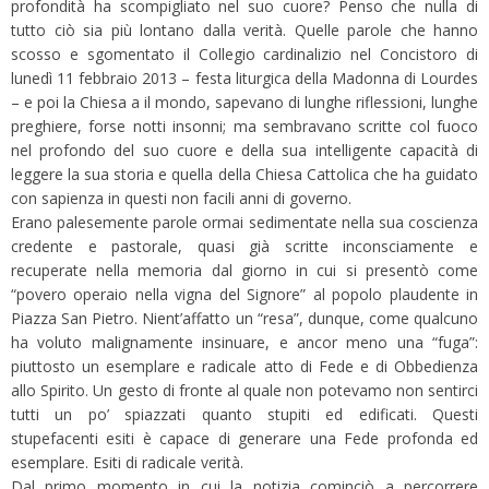
profondità ha scompigliato nel suo cuore? Penso che nulla di
tutto ciò sia più lontano dalla verità. Quelle parole che hanno
scosso e sgomentato il Collegio cardinalizio nel Concistoro di
lunedì 11 febbraio 2013 – festa liturgica della Madonna di Lourdes
– e poi la Chiesa a il mondo, sapevano di lunghe riflessioni, lunghe
preghiere, forse notti insonni; ma sembravano scritte col fuoco
nel profondo del suo cuore e della sua intelligente capacità di
leggere la sua storia e quella della Chiesa Cattolica che ha guidato
con sapienza in questi non facili anni di governo.
Erano palesemente parole ormai sedimentate nella sua coscienza
credente e pastorale, quasi già scritte inconsciamente e
recuperate nella memoria dal giorno in cui si presentò come
“povero operaio nella vigna del Signore” al popolo plaudente in
Piazza San Pietro. Nient’affatto un “resa”, dunque, come qualcuno
ha voluto malignamente insinuare, e ancor meno una “fuga”:
piuttosto un esemplare e radicale atto di Fede e di Obbedienza
allo Spirito. Un gesto di fronte al quale non potevamo non sentirci
tutti un po’ spiazzati quanto stupiti ed edificati. Questi
stupefacenti esiti è capace di generare una Fede profonda ed
esemplare. Esiti di radicale verità.
Dal primo momento in cui la notizia cominciò a percorrere