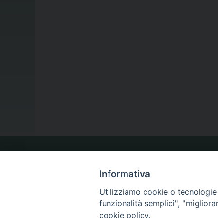
LA NOSTRA DIOCESI
Informativa
Utilizziamo cookie o tecnologie s
IL VESCOVO
funzionalità semplici", "miglior
cookie policy.