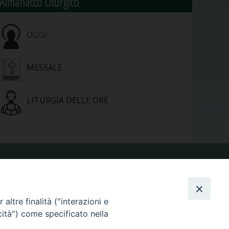
Almanacco Liturgico
OGGI:
MESSALE
LITURGIA DELLE ORE
VIDEOGALLERY
altre finalità ("interazioni e
PHOTOGALLERY
cità") come specificato nella