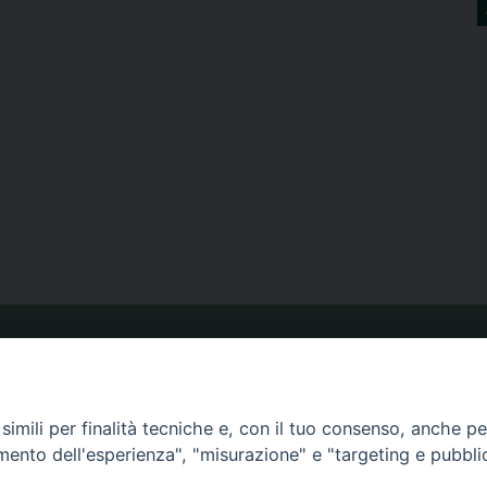
ORARIO MESSE
imili per finalità tecniche e, con il tuo consenso, anche per 
CALENDARIO PASTORALE
amento dell'esperienza", "misurazione" e "targeting e pubbli