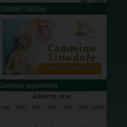
CAMMINO SINODALE
Calendario Appuntamenti
‹
AGOSTO 2026
›
Lun
Mar
Mer
Gio
Ven
Sab
Dom
27
28
29
30
31
1
2