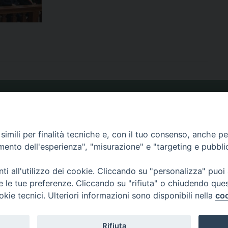
ORARIO MESSE
imili per finalità tecniche e, con il tuo consenso, anche per 
amento dell'esperienza", "misurazione" e "targeting e pubbli
CALENDARIO PASTORALE
i all'utilizzo dei cookie. Cliccando su "personalizza" puoi
re le tue preferenze. Cliccando su "rifiuta" o chiudendo que
okie tecnici. Ulteriori informazioni sono disponibili nella
coo
3.820590 e-mail:
Rifiuta