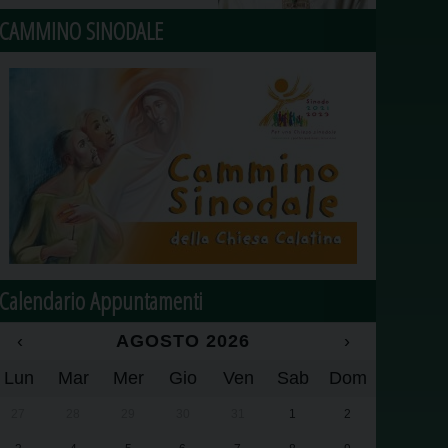
CAMMINO SINODALE
Calendario Appuntamenti
‹
AGOSTO 2026
›
Lun
Mar
Mer
Gio
Ven
Sab
Dom
27
28
29
30
31
1
2