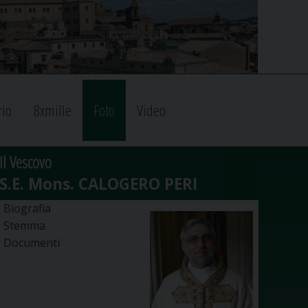
rio
8xmille
Foto
Video
Il Vescovo
Biografia
Stemma
Documenti