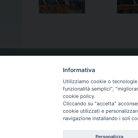
LA NOSTRA DIOCESI
Informativa
Utilizziamo cookie o tecnologie s
funzionalità semplici", "miglior
IL VESCOVO
cookie policy.
Cliccando su "accetta" acconsent
cookie utilizzati e personalizza
navigazione installando i soli co
Diocesi di Caltagirone
Piazza San Francesco d’Assisi, 9 – tel. 0933.34186 – fax 093
Personalizza