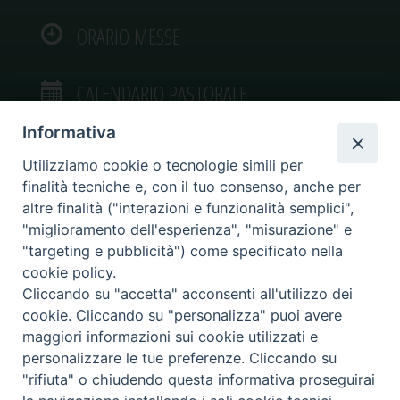
ORARIO MESSE
CALENDARIO PASTORALE
Informativa
Utilizziamo cookie o tecnologie simili per
finalità tecniche e, con il tuo consenso, anche per
VIDEOGALLERY
altre finalità ("interazioni e funzionalità semplici",
"miglioramento dell'esperienza", "misurazione" e
"targeting e pubblicità") come specificato nella
PHOTOGALLERY
cookie policy.
Cliccando su "accetta" acconsenti all'utilizzo dei
cookie. Cliccando su "personalizza" puoi avere
maggiori informazioni sui cookie utilizzati e
personalizzare le tue preferenze. Cliccando su
Diocesi di Caltagirone
"rifiuta" o chiudendo questa informativa proseguirai
Piazza San Francesco d’Assisi, 9 – tel. 0933.34186 – fax 0933.820590 e-mail: