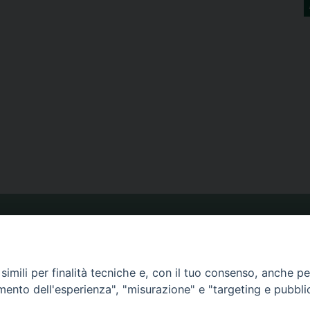
ORARIO MESSE
imili per finalità tecniche e, con il tuo consenso, anche per 
CALENDARIO PASTORALE
amento dell'esperienza", "misurazione" e "targeting e pubbli