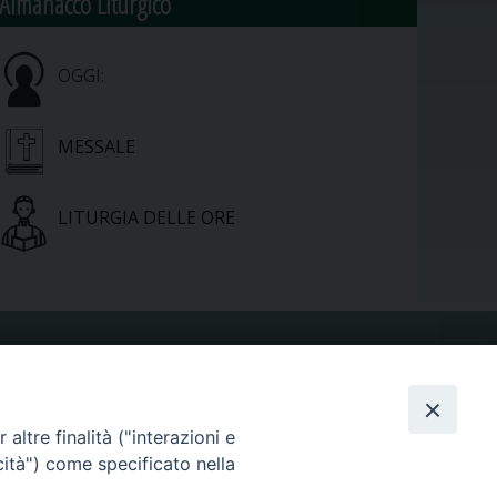
Almanacco Liturgico
OGGI:
MESSALE
LITURGIA DELLE ORE
VIDEOGALLERY
altre finalità ("interazioni e
PHOTOGALLERY
cità") come specificato nella