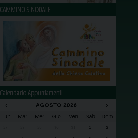
CAMMINO SINODALE
Calendario Appuntamenti
‹
AGOSTO 2026
›
Lun
Mar
Mer
Gio
Ven
Sab
Dom
27
28
29
30
31
1
2