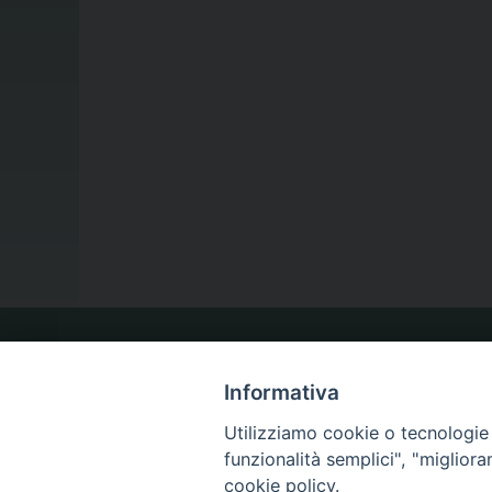
LA NOSTRA DIOCESI
Informativa
Utilizziamo cookie o tecnologie s
IL VESCOVO
funzionalità semplici", "miglior
cookie policy.