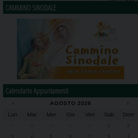
CAMMINO SINODALE
Calendario Appuntamenti
‹
AGOSTO 2026
›
Lun
Mar
Mer
Gio
Ven
Sab
Dom
27
28
29
30
31
1
2
3
4
5
6
7
8
9