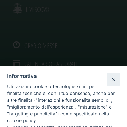
IL VESCOVO
ORARIO MESSE
CALENDARIO PASTORALE
Informativa
Utilizziamo cookie o tecnologie simili per
finalità tecniche e, con il tuo consenso, anche per
VIDEOGALLERY
altre finalità ("interazioni e funzionalità semplici",
"miglioramento dell'esperienza", "misurazione" e
"targeting e pubblicità") come specificato nella
PHOTOGALLERY
cookie policy.