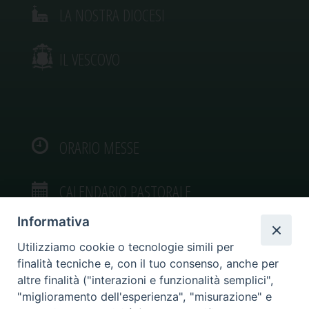
LA NOSTRA DIOCESI
IL VESCOVO
ORARIO MESSE
CALENDARIO PASTORALE
Informativa
Utilizziamo cookie o tecnologie simili per
finalità tecniche e, con il tuo consenso, anche per
VIDEOGALLERY
altre finalità ("interazioni e funzionalità semplici",
"miglioramento dell'esperienza", "misurazione" e