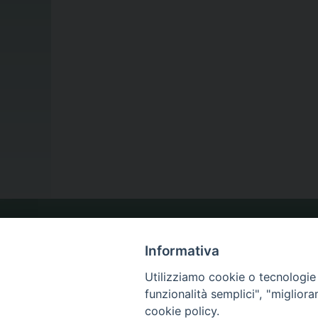
LA NOSTRA DIOCESI
Informativa
Utilizziamo cookie o tecnologie s
IL VESCOVO
funzionalità semplici", "miglior
cookie policy.