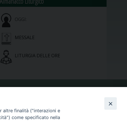
Almanacco Liturgico
OGGI:
MESSALE
LITURGIA DELLE ORE
VIDEOGALLERY
altre finalità ("interazioni e
PHOTOGALLERY
cità") come specificato nella