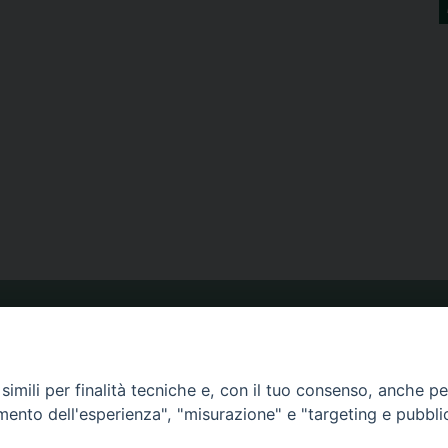
ORARIO MESSE
imili per finalità tecniche e, con il tuo consenso, anche per 
CALENDARIO PASTORALE
amento dell'esperienza", "misurazione" e "targeting e pubbli