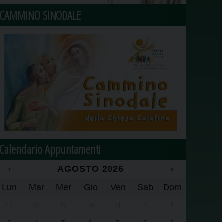
CAMMINO SINODALE
Calendario Appuntamenti
‹
AGOSTO 2026
›
Lun
Mar
Mer
Gio
Ven
Sab
Dom
27
28
29
30
31
1
2