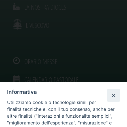
LA NOSTRA DIOCESI
IL VESCOVO
ORARIO MESSE
CALENDARIO PASTORALE
Informativa
Utilizziamo cookie o tecnologie simili per
finalità tecniche e, con il tuo consenso, anche per
VIDEOGALLERY
altre finalità ("interazioni e funzionalità semplici",
"miglioramento dell'esperienza", "misurazione" e