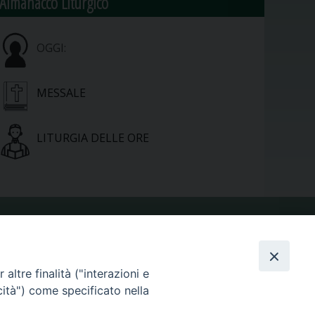
Almanacco Liturgico
OGGI:
MESSALE
LITURGIA DELLE ORE
VIDEOGALLERY
altre finalità ("interazioni e
PHOTOGALLERY
cità") come specificato nella