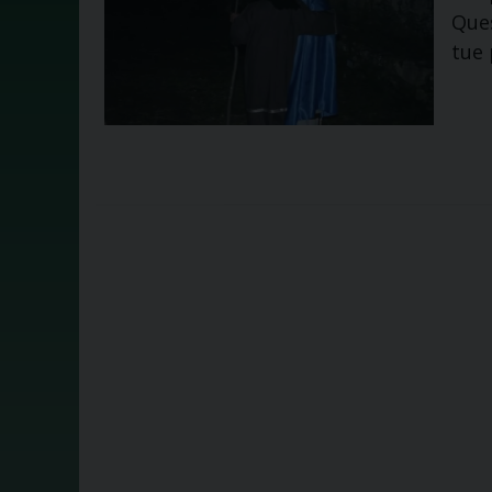
Ques
tue