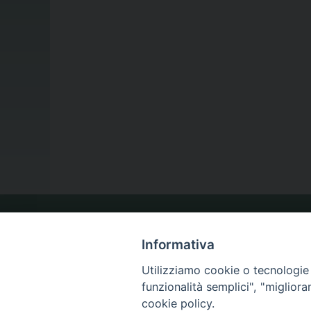
LA NOSTRA DIOCESI
Informativa
Utilizziamo cookie o tecnologie s
IL VESCOVO
funzionalità semplici", "miglior
cookie policy.