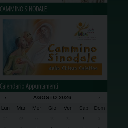
CAMMINO SINODALE
Calendario Appuntamenti
‹
AGOSTO 2026
›
Lun
Mar
Mer
Gio
Ven
Sab
Dom
27
28
29
30
31
1
2