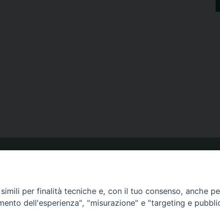
ORARIO MESSE
imili per finalità tecniche e, con il tuo consenso, anche per 
CALENDARIO PASTORALE
amento dell'esperienza", "misurazione" e "targeting e pubbli