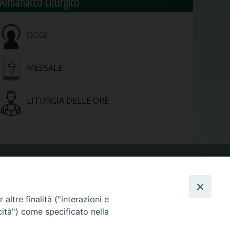
Almanacco Liturgico
OGGI:
MESSALE
LITURGIA DELLE ORE
VIDEOGALLERY
altre finalità ("interazioni e
cità") come specificato nella
PHOTOGALLERY