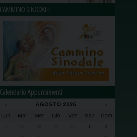
CAMMINO SINODALE
Calendario Appuntamenti
‹
AGOSTO 2026
›
Lun
Mar
Mer
Gio
Ven
Sab
Dom
27
28
29
30
31
1
2