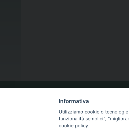
LA NOSTRA DIOCESI
Informativa
Utilizziamo cookie o tecnologie s
funzionalità semplici", "miglior
IL VESCOVO
cookie policy.