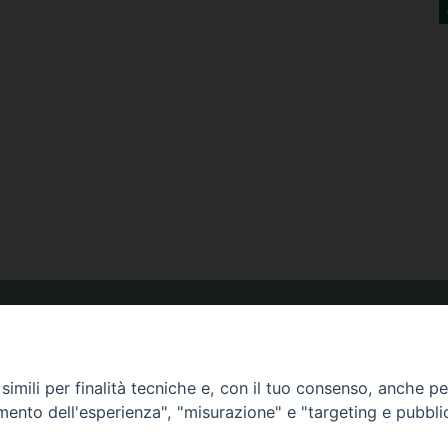
ORARIO MESSE
imili per finalità tecniche e, con il tuo consenso, anche per 
amento dell'esperienza", "misurazione" e "targeting e pubbli
CALENDARIO PASTORALE