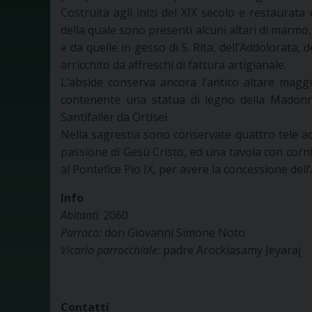
Costruita agli inizi del XIX secolo e restaurata
della quale sono presenti alcuni altari di marmo, 
e da quelle in gesso di S. Rita, dell’Addolorata, 
arricchito da affreschi di fattura artigianale.
L’abside conserva ancora l’antico altare magg
contenente una statua di legno della Madonn
Santifaller da Ortisei.
Nella sagrestia sono conservate quattro tele ad 
passione di Gesù Cristo, ed una tavola con corni
al Pontefice Pio IX, per avere la concessione dell’
Info
Abitanti
: 2060
Parroco:
don Giovanni Simone Noto
Vicario parrocchiale:
padre Arockiasamy Jeyaraj
Contatti