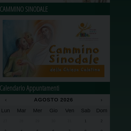
CAMMINO SINODALE
Calendario Appuntamenti
‹
AGOSTO 2026
›
Lun
Mar
Mer
Gio
Ven
Sab
Dom
27
28
29
30
31
1
2