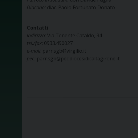
Diacono:
diac. Paolo Fortunato Donato
Contatti
Indirizzo
: Via Tenente Cataldo, 34
tel./fax
: 0933.490027
e-mail
: parr.sgb@virgilio.it
pec:
parr.sgb@pec.diocesidicaltagirone.it