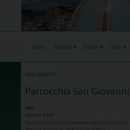
Home
Vescovo
Diocesi
Curia
DOCUMENTS
Parrocchia San Giovanni
Info
Abitanti
: 6400
Parroco in solidum moderatore
: don Dario Curcio
Parroco in solidum:
don Davide Paglia