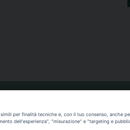
ORARIO MESSE
imili per finalità tecniche e, con il tuo consenso, anche per 
CALENDARIO PASTORALE
amento dell'esperienza", "misurazione" e "targeting e pubbli