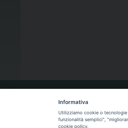
LA NOSTRA DIOCESI
Informativa
Utilizziamo cookie o tecnologie s
IL VESCOVO
funzionalità semplici", "miglior
cookie policy.