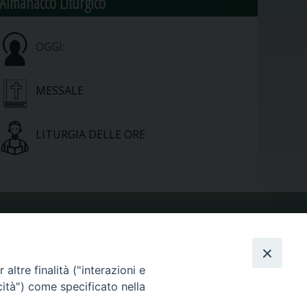
Almanacco Liturgico
OGGI:
MESSALE
LITURGIA DELLE ORE
VIDEOGALLERY
altre finalità ("interazioni e
PHOTOGALLERY
cità") come specificato nella