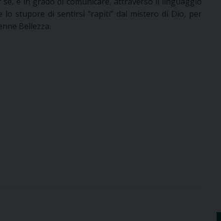
 sé, è in grado di comunicare, attraverso il linguaggio
 lo stupore di sentirsi “rapiti” dal mistero di Dio, per
nne Bellezza.