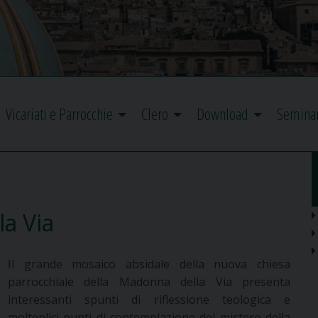
Vicariati e Parrocchie
Clero
Download
Semina
a Via
Il grande mosaico absidale della nuova chiesa
parrocchiale della Madonna della Via presenta
interessanti spunti di riflessione teologica e
molteplici punti di contemplazione del mistero della