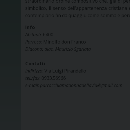
straordinario ordine compositivo che, già di per
simbolico, il senso dell’appartenenza cristiana e
contemplarlo fin da quaggiù come somma e pere
Info
Abitanti
: 6400
Parroco
: Minolfo don Franco
Diacono: diac. Maurizio Sgarlata
Contatti
Indirizzo
: Via Luigi Pirandello
tel./fax
: 0933.56966
e-mail
:
parrocchiamadonnadellavia@gmail.com