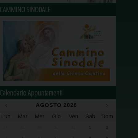
CAMMINO SINODALE
Calendario Appuntamenti
‹
AGOSTO 2026
›
Lun
Mar
Mer
Gio
Ven
Sab
Dom
27
28
29
30
31
1
2