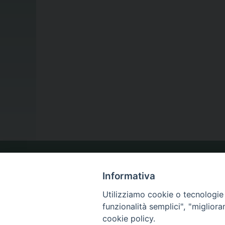
LA NOSTRA DIOCESI
Informativa
Utilizziamo cookie o tecnologie s
funzionalità semplici", "miglior
IL VESCOVO
cookie policy.