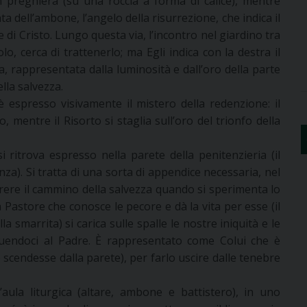
in preghiera (su una roccia a forma di calice), mentre
a dell’ambone, l’angelo della risurrezione, che indica il
di Cristo. Lungo questa via, l’incontro nel giardino tra
o, cerca di trattenerlo; ma Egli indica con la destra il
a, rappresentata dalla luminosità e dall’oro della parte
lla salvezza.
è espresso visivamente il mistero della redenzione: il
, mentre il Risorto si staglia sull’oro del trionfo della
 ritrova espresso nella parete della penitenzieria (il
za). Si tratta di una sorta di appendice necessaria, nel
rere il cammino della salvezza quando si sperimenta lo
 Pastore che conosce le pecore e dà la vita per esse (il
a smarrita) si carica sulle spalle le nostre iniquità e le
tituendoci al Padre. È rappresentato come Colui che è
 scendesse dalla parete), per farlo uscire dalle tenebre
l’aula liturgica (altare, ambone e battistero), in uno