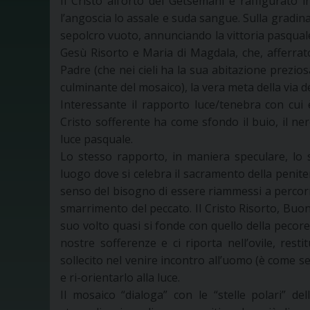
Il Cristo all’orto del Getsemani è raffigurato 
l’angoscia lo assale e suda sangue. Sulla gradinat
sepolcro vuoto, annunciando la vittoria pasquale 
Gesù Risorto e Maria di Magdala, che, afferratol
Padre (che nei cieli ha la sua abitazione prezios
culminante del mosaico), la vera meta della via de
Interessante il rapporto luce/tenebra con cui 
Cristo sofferente ha come sfondo il buio, il nero
luce pasquale.
Lo stesso rapporto, in maniera speculare, lo si
luogo dove si celebra il sacramento della peniten
senso del bisogno di essere riammessi a percor
smarrimento del peccato. Il Cristo Risorto, Buon
suo volto quasi si fonde con quello della pecorell
nostre sofferenze e ci riporta nell’ovile, res
sollecito nel venire incontro all’uomo (è come se
e ri-orientarlo alla luce.
Il mosaico “dialoga” con le “stelle polari” del