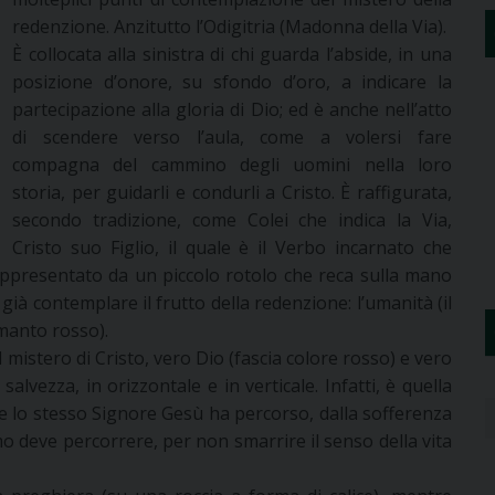
redenzione. Anzitutto l’Odigitria (Madonna della Via).
È collocata alla sinistra di chi guarda l’abside, in una
posizione d’onore, su sfondo d’oro, a indicare la
partecipazione alla gloria di Dio; ed è anche nell’atto
di scendere verso l’aula, come a volersi fare
compagna del cammino degli uomini nella loro
storia, per guidarli e condurli a Cristo. È raffigurata,
secondo tradizione, come Colei che indica la Via,
Cristo suo Figlio, il quale è il Verbo incarnato che
 rappresentato da un piccolo rotolo che reca sulla mano
 già contemplare il frutto della redenzione: l’umanità (il
 manto rosso).
il mistero di Cristo, vero Dio (fascia colore rosso) e vero
salvezza, in orizzontale e in verticale. Infatti, è quella
he lo stesso Signore Gesù ha percorso, dalla sofferenza
mo deve percorrere, per non smarrire il senso della vita