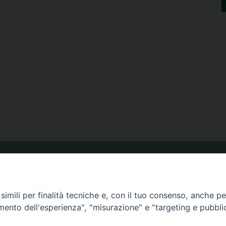
ORARIO MESSE
imili per finalità tecniche e, con il tuo consenso, anche per 
amento dell'esperienza", "misurazione" e "targeting e pubbli
CALENDARIO PASTORALE