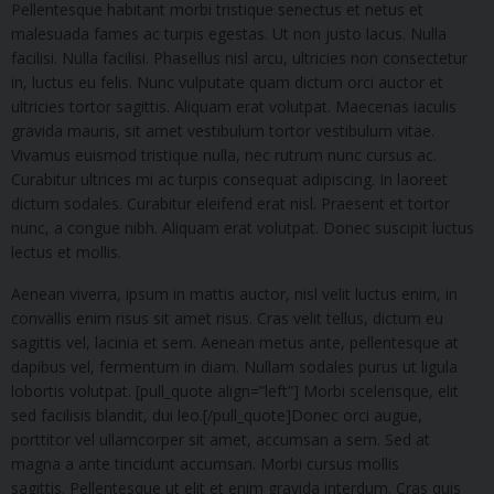
Pellentesque habitant morbi tristique senectus et netus et
malesuada fames ac turpis egestas. Ut non justo lacus. Nulla
facilisi. Nulla facilisi. Phasellus nisl arcu, ultricies non consectetur
in, luctus eu felis. Nunc vulputate quam dictum orci auctor et
ultricies tortor sagittis. Aliquam erat volutpat. Maecenas iaculis
gravida mauris, sit amet vestibulum tortor vestibulum vitae.
Vivamus euismod tristique nulla, nec rutrum nunc cursus ac.
Curabitur ultrices mi ac turpis consequat adipiscing. In laoreet
dictum sodales. Curabitur eleifend erat nisl. Praesent et tortor
nunc, a congue nibh. Aliquam erat volutpat. Donec suscipit luctus
lectus et mollis.
Aenean viverra, ipsum in mattis auctor, nisl velit luctus enim, in
convallis enim risus sit amet risus. Cras velit tellus, dictum eu
sagittis vel, lacinia et sem. Aenean metus ante, pellentesque at
dapibus vel, fermentum in diam. Nullam sodales purus ut ligula
lobortis volutpat. [pull_quote align=”left”] Morbi scelerisque, elit
sed facilisis blandit, dui leo.[/pull_quote]Donec orci augue,
porttitor vel ullamcorper sit amet, accumsan a sem. Sed at
magna a ante tincidunt accumsan. Morbi cursus mollis
sagittis. Pellentesque ut elit et enim gravida interdum. Cras quis