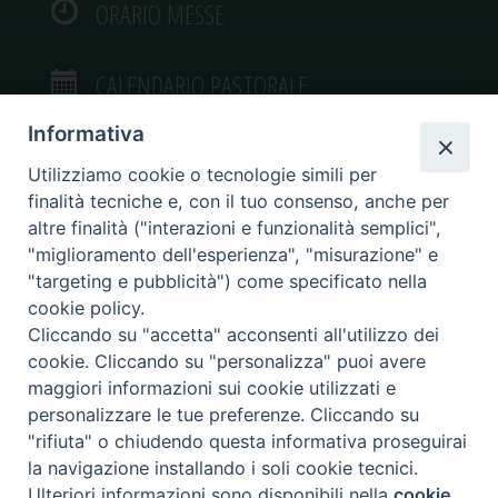
ORARIO MESSE
CALENDARIO PASTORALE
Informativa
Utilizziamo cookie o tecnologie simili per
finalità tecniche e, con il tuo consenso, anche per
VIDEOGALLERY
altre finalità ("interazioni e funzionalità semplici",
"miglioramento dell'esperienza", "misurazione" e
"targeting e pubblicità") come specificato nella
PHOTOGALLERY
cookie policy.
Cliccando su "accetta" acconsenti all'utilizzo dei
cookie. Cliccando su "personalizza" puoi avere
maggiori informazioni sui cookie utilizzati e
personalizzare le tue preferenze. Cliccando su
Diocesi di Caltagirone
"rifiuta" o chiudendo questa informativa proseguirai
Piazza San Francesco d’Assisi, 9 – tel. 0933.34186 – fax 0933.820590 e-mail:
la navigazione installando i soli cookie tecnici.
comunicazionisociali@diocesidicaltagirone.it
Ulteriori informazioni sono disponibili nella
cookie