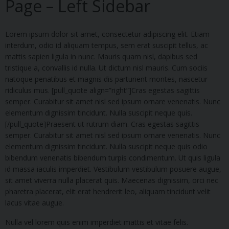
Page – Left Sidebar
Lorem ipsum dolor sit amet, consectetur adipiscing elit. Etiam
interdum, odio id aliquam tempus, sem erat suscipit tellus, ac
mattis sapien ligula in nunc. Mauris quam nisl, dapibus sed
tristique a, convallis id nulla. Ut dictum nisl mauris. Cum sociis
natoque penatibus et magnis dis parturient montes, nascetur
ridiculus mus. [pull_quote align=”right”]Cras egestas sagittis
semper. Curabitur sit amet nisl sed ipsum ornare venenatis. Nunc
elementum dignissim tincidunt. Nulla suscipit neque quis.
[/pull_quote]Praesent ut rutrum diam. Cras egestas sagittis
semper. Curabitur sit amet nisl sed ipsum ornare venenatis. Nunc
elementum dignissim tincidunt. Nulla suscipit neque quis odio
bibendum venenatis bibendum turpis condimentum. Ut quis ligula
id massa iaculis imperdiet. Vestibulum vestibulum posuere augue,
sit amet viverra nulla placerat quis. Maecenas dignissim, orci nec
pharetra placerat, elit erat hendrerit leo, aliquam tincidunt velit
lacus vitae augue.
Nulla vel lorem quis enim imperdiet mattis et vitae felis.