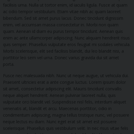
facilisis urna. Nulla ut tortor enim, id iaculis ligula. Fusce at quam
ac odio tempor vestibulum. Etiam vitae nibh ac quam laoreet
bibendum. Sed sit amet purus lacus. Donec tincidunt dignissim
enim, vel accumsan massa consectetur in. Morbi non quam
quam. Aenean id diam eu purus tempor tincidunt. Aenean quis
enim ac ante ullamcorper adipiscing. Nunc aliquam hendrerit risus
quis semper. Phasellus vulputate eros feugiat mi sodales vehicula.
Morbi scelerisque, elit sed facilisis blandit, dui leo blandit nisi, a
porttitor leo sem vel urna. Donec varius gravida dui sit amet
porta.
Fusce nec malesuada nibh. Nunc ut neque augue, ut vehicula dui.
Praesent ultricies erat a ante congue luctus. Lorem ipsum dolor
sit amet, consectetur adipiscing elit. Mauris tincidunt convallis
neque aliquet hendrerit. Aenean pulvinar laoreet nulla, quis
vulputate orci blandit vel. Suspendisse nisl felis, interdum aliquet
venenatis at, blandit et arcu. Maecenas porttitor, odio in
condimentum adipiscing, magna tellus tristique nunc, vel posuere
neque lectus eu diam. Nunc eget erat sit amet est posuere
scelerisque. Phasellus quis vestibulum velit. In nec risus vitae felis