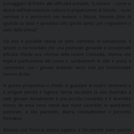
scoraggiarci di fronte alle difficoltà presenti,
“a cercare –
come si
diceva nell
’Instrumentum Laboris
in preparazione al Sinodo
– nuovi
cammini e a percorrerli con audacia e fiducia, tenendo fisso lo
sguardo su Gesù e aprendosi allo Spirito Santo, per ringiovanire il
volto della Chiesa”
.
Ciò non è possibile senza un serio cammino di conversione. Il
Sinodo ci ha ricordato che una pastorale giovanile e vocazionale
efficace chiede una riforma delle nostre Comunità, riforma che
implica purificazione del cuore e cambiamenti di stile e porta a
camminare con i giovani andando verso tutti per testimoniare
l’amore di Dio.
In questa prospettiva vi chiedo di guardare al nostro Seminario e
a pregare perché il Signore faccia ascoltare la sua chiamata a
tanti giovani. Attualmente è una piccola Comunità: il 9 dicembre
scorso da essa sono venuti due nuovi sacerdoti; in quest’anno
pastorale, a Dio piacendo, diversi concluderanno il percorso
formativo.
Alziamo con forza la nostra supplica a Dio perché siano pastori