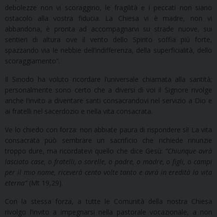
debolezze non vi scoraggino, le fragilità e i peccati non siano
ostacolo alla vostra fiducia. La Chiesa vi è madre, non vi
abbandona, è pronta ad accompagnarvi su strade nuove, sui
sentieri di altura ove il vento dello Spirito soffia più forte,
spazzando via le nebbie dell’indifferenza, della superficialità, dello
scoraggiamento”.
Il Sinodo ha voluto ricordare l’universale chiamata alla santità;
personalmente sono certo che a diversi di voi il Signore rivolge
anche l’invito a diventare santi consacrandovi nel servizio a Dio e
ai fratelli nel sacerdozio e nella vita consacrata.
Ve lo chiedo con forza: non abbiate paura di rispondere sì! La vita
consacrata può sembrare un sacrificio che richiede rinunzie
troppo dure, ma ricordatevi quello che dice Gesù:
“Chiunque avrà
lasciato case, o fratelli, o sorelle, o padre, o madre, o figli, o campi
per il mio nome, riceverà cento volte tanto e avrà in eredità la vita
eterna”
(Mt 19,29).
Con la stessa forza, a tutte le Comunità della nostra Chiesa
rivolgo l’invito a impegnarsi nella pastorale vocazionale, a non