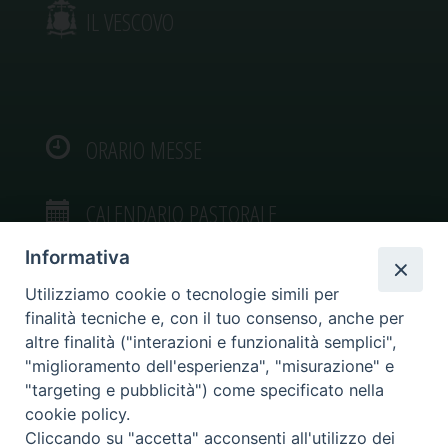
IL VESCOVO
ORARIO MESSE
CALENDARIO PASTORALE
Informativa
Utilizziamo cookie o tecnologie simili per
finalità tecniche e, con il tuo consenso, anche per
VIDEOGALLERY
altre finalità ("interazioni e funzionalità semplici",
"miglioramento dell'esperienza", "misurazione" e
"targeting e pubblicità") come specificato nella
PHOTOGALLERY
cookie policy.
Cliccando su "accetta" acconsenti all'utilizzo dei