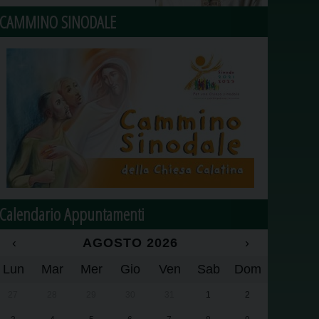
CAMMINO SINODALE
Calendario Appuntamenti
‹
AGOSTO 2026
›
Lun
Mar
Mer
Gio
Ven
Sab
Dom
27
28
29
30
31
1
2