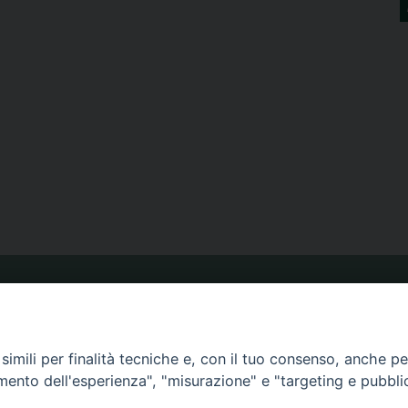
ORARIO MESSE
imili per finalità tecniche e, con il tuo consenso, anche per 
CALENDARIO PASTORALE
amento dell'esperienza", "misurazione" e "targeting e pubbli