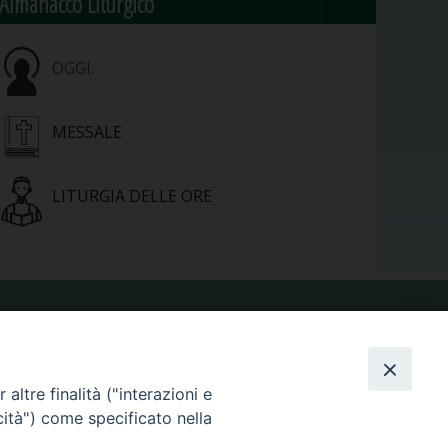
Almanacco Liturgico
OGGI:
MESSALE
LITURGIA DELLE ORE
VIDEOGALLERY
altre finalità ("interazioni e
PHOTOGALLERY
cità") come specificato nella