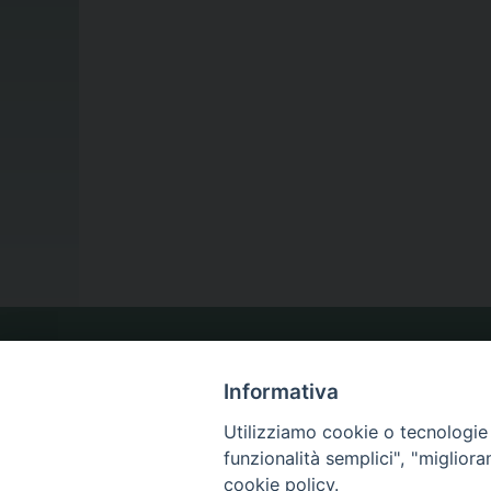
LA NOSTRA DIOCESI
Informativa
Utilizziamo cookie o tecnologie s
IL VESCOVO
funzionalità semplici", "miglior
cookie policy.