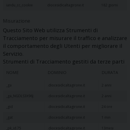
iandu_cc_cookie
diocesidicaltagirone.it
182 giorni
Misurazione
Questo Sito Web utilizza Strumenti di
Tracciamento per misurare il traffico e analizzare
il comportamento degli Utenti per migliorare il
Servizio.
Strumenti di Tracciamento gestiti da terze parti
NOME
DOMINIO
DURATA
_ga
.diocesidicaltagirone.it
2 anni
_ga_NGDLS3X96J
.diocesidicaltagirone.it
2 anni
_gid
.diocesidicaltagirone.it
24 ore
_gat
.diocesidicaltagirone.it
1 min
_pk_id.75
.diocesidicaltagirone.it
13mesi