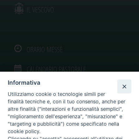
IL VESCOVO
ORARIO MESSE
CALENDARIO PASTORALE
Informativa
Utilizziamo cookie o tecnologie simili per
finalità tecniche e, con il tuo consenso, anche per
VIDEOGALLERY
altre finalità ("interazioni e funzionalità semplici",
"miglioramento dell'esperienza", "misurazione" e
"targeting e pubblicità") come specificato nella
PHOTOGALLERY
cookie policy.
Cliccando su "accetta" acconsenti all'utilizzo dei