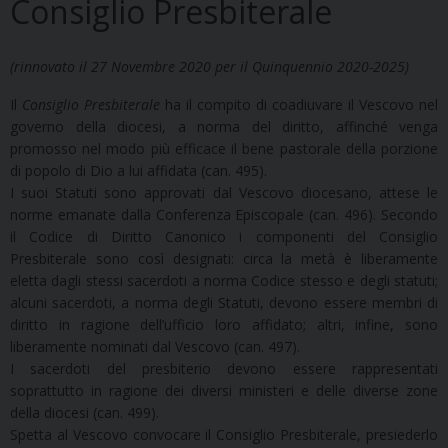
Consiglio Presbiterale
(rinnovato il 27 Novembre 2020 per il Quinquennio 2020-2025)
Il
Consiglio Presbiterale
ha il compito di coadiuvare il Vescovo nel
governo della diocesi, a norma del diritto, affinché venga
promosso nel modo più efficace il bene pastorale della porzione
di popolo di Dio a lui affidata (can. 495).
I suoi Statuti sono approvati dal Vescovo diocesano, attese le
norme emanate dalla Conferenza Episcopale (can. 496). Secondo
il Codice di Diritto Canonico i componenti del Consiglio
Presbiterale sono così designati: circa la metà è liberamente
eletta dagli stessi sacerdoti a norma Codice stesso e degli statuti;
alcuni sacerdoti, a norma degli Statuti, devono essere membri di
diritto in ragione dell’ufficio loro affidato; altri, infine, sono
liberamente nominati dal Vescovo (can. 497).
I sacerdoti del presbiterio devono essere rappresentati
soprattutto in ragione dei diversi ministeri e delle diverse zone
della diocesi (can. 499).
Spetta al Vescovo convocare il Consiglio Presbiterale, presiederlo