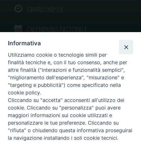
ORARIO MESSE
CALENDARIO PASTORALE
Informativa
Utilizziamo cookie o tecnologie simili per
finalità tecniche e, con il tuo consenso, anche per
VIDEOGALLERY
altre finalità ("interazioni e funzionalità semplici",
"miglioramento dell'esperienza", "misurazione" e
"targeting e pubblicità") come specificato nella
PHOTOGALLERY
cookie policy.
Cliccando su "accetta" acconsenti all'utilizzo dei
cookie. Cliccando su "personalizza" puoi avere
maggiori informazioni sui cookie utilizzati e
personalizzare le tue preferenze. Cliccando su
Diocesi di Caltagirone
"rifiuta" o chiudendo questa informativa proseguirai
Piazza San Francesco d’Assisi, 9 – tel. 0933.34186 – fax 0933.820590 e-mail:
la navigazione installando i soli cookie tecnici.
comunicazionisociali@diocesidicaltagirone.it