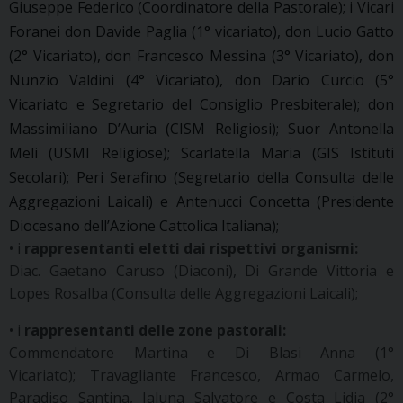
Giuseppe Federico (Coordinatore della Pastorale); i Vicari
Foranei don Davide Paglia (1° vicariato), don Lucio Gatto
(2° Vicariato), don Francesco Messina (3° Vicariato), don
Nunzio Valdini (4° Vicariato), don Dario Curcio (5°
Vicariato e Segretario del Consiglio Presbiterale); don
Massimiliano D’Auria (CISM Religiosi); Suor Antonella
Meli (USMI Religiose); Scarlatella Maria (GIS Istituti
Secolari); Peri Serafino (Segretario della Consulta delle
Aggregazioni Laicali) e Antenucci Concetta (Presidente
Diocesano dell’Azione Cattolica Italiana);
• i
rappresentanti eletti dai rispettivi organismi:
Diac. Gaetano Caruso (Diaconi), Di Grande Vittoria e
Lopes Rosalba (Consulta delle Aggregazioni Laicali);
• i
rappresentanti delle zone pastorali:
Commendatore Martina e Di Blasi Anna (1°
Vicariato); Travagliante Francesco, Armao Carmelo,
Paradiso Santina, Ialuna Salvatore e Costa Lidia (2°