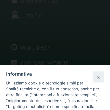
LA NOSTRA DIOCESI
IL VESCOVO
ORARIO MESSE
CALENDARIO PASTORALE
Informativa
Utilizziamo cookie o tecnologie simili per
finalità tecniche e, con il tuo consenso, anche per
VIDEOGALLERY
altre finalità ("interazioni e funzionalità semplici",
"miglioramento dell'esperienza", "misurazione" e
"targeting e pubblicità") come specificato nella