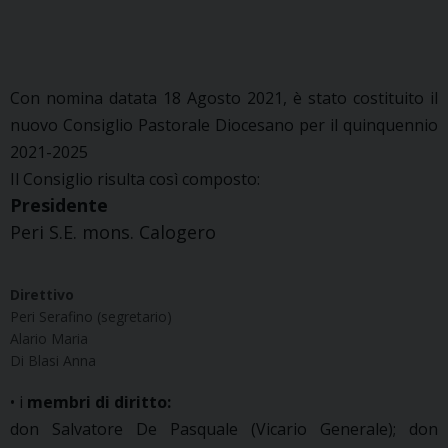
Con nomina datata 18 Agosto 2021, è stato costituito il
nuovo Consiglio Pastorale Diocesano per il quinquennio
2021-2025
Il Consiglio risulta così composto:
Presidente
Peri S.E. mons. Calogero
Direttivo
Peri Serafino (segretario)
Alario Maria
Di Blasi Anna
• i
membri di diritto:
don Salvatore De Pasquale (Vicario Generale); don