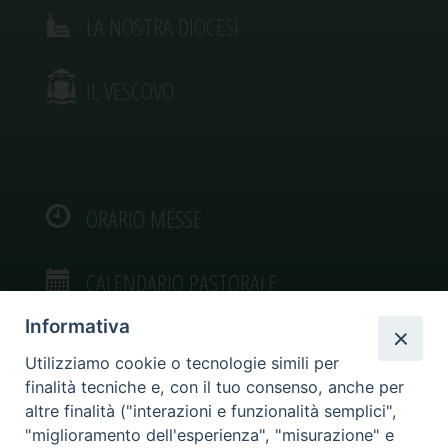
LA NOSTRA DIOCESI
IL VESCOVO
ORARIO MESSE
CALENDARIO PASTORALE
Informativa
Utilizziamo cookie o tecnologie simili per
finalità tecniche e, con il tuo consenso, anche per
VIDEOGALLERY
altre finalità ("interazioni e funzionalità semplici",
"miglioramento dell'esperienza", "misurazione" e