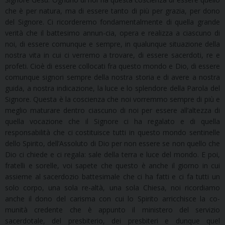
che è per natura, ma di essere tanto di più per grazia, per dono
del Signore. Ci ricorderemo fondamentalmente di quella grande
verità che il battesimo annun-cia, opera e realizza a ciascuno di
noi, di essere comunque e sempre, in qualunque situazione della
nostra vita in cui ci verremo a trovare, di essere sacerdoti, re e
profeti. Cioè di essere collocati fra questo mondo e Dio, di essere
comunque signori sempre della nostra storia e di avere a nostra
guida, a nostra indicazione, la luce e lo splendore della Parola del
Signore. Questa è la coscienza che noi vorremmo sempre di più e
meglio maturare dentro ciascuno di noi per essere all’altezza di
quella vocazione che il Signore ci ha regalato e di quella
responsabilità che ci costituisce tutti in questo mondo sentinelle
dello Spirito, dell’Assoluto di Dio per non essere se non quello che
Dio ci chiede e ci regala: sale della terra e luce del mondo. E poi,
fratelli e sorelle, voi sapete che questo è anche il giorno in cui
assieme al sacerdozio battesimale che ci ha fatti e ci fa tutti un
solo corpo, una sola re-altà, una sola Chiesa, noi ricordiamo
anche il dono del carisma con cui lo Spirito arricchisce la co-
munità credente che è appunto il ministero del servizio
sacerdotale, del presbiterio, dei presbiteri e dunque quel