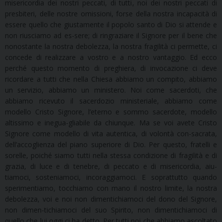
misericordia dei nostri peccati, di tutti, noi dei nostri peccati di
presbiteri, delle nostre omissioni, forse della nostra incapacità di
essere quello che giustamente il popolo santo di Dio si attende e
non riusciamo ad es-sere; di ringraziare il Signore per il bene che
nonostante la nostra debolezza, la nostra fragilità ci permette, ci
concede di realizzare a vostro e a nostro vantaggio. Ed ecco
perché questo momento di preghiera, di invocazione ci deve
ricordare a tutti che nella Chiesa abbiamo un compito, abbiamo
un servizio, abbiamo un ministero. Noi come sacerdoti, che
abbiamo ricevuto il sacerdozio ministeriale, abbiamo come
modello Cristo Signore, l’eterno e sommo sacerdote, modello
altissimo e inegua-gliabile da chiunque. Ma se voi avete Cristo
Signore come modello di vita autentica, di volontà con-sacrata,
dell’accoglienza del piano superiore di Dio. Per questo, fratelli e
sorelle, poiché siamo tutti nella stessa condizione di fragilità e di
grazia, di luce e di tenebre, di peccato e di misericordia, aiu-
tiamoci, sosteniamoci, incoraggiamoci. E soprattutto quando
sperimentiamo, tocchiamo con mano il nostro limite, la nostra
debolezza, voi e noi non dimentichiamoci del dono del Signore,
non dimen-tichiamoci del suo Spirito, non dimentichiamoci di
quello che lui oggi ci ha detto. Per tutti noi che abbiamo ascoltato