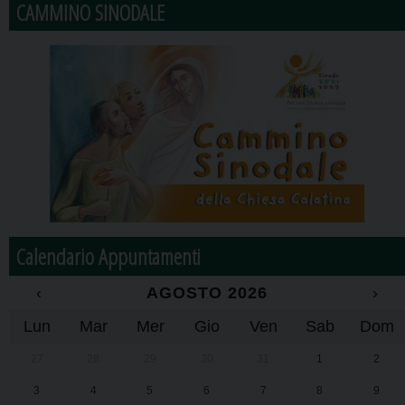
CAMMINO SINODALE
Calendario Appuntamenti
‹
AGOSTO 2026
›
Lun
Mar
Mer
Gio
Ven
Sab
Dom
27
28
29
30
31
1
2
3
4
5
6
7
8
9