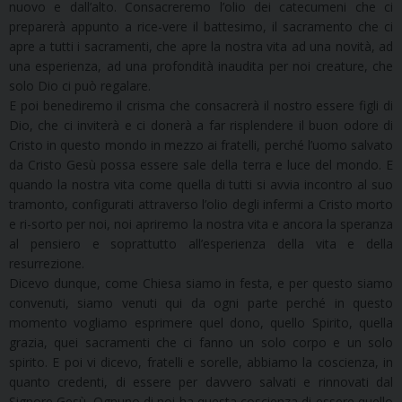
nuovo e dall’alto. Consacreremo l’olio dei catecumeni che ci
preparerà appunto a rice-vere il battesimo, il sacramento che ci
apre a tutti i sacramenti, che apre la nostra vita ad una novità, ad
una esperienza, ad una profondità inaudita per noi creature, che
solo Dio ci può regalare.
E poi benediremo il crisma che consacrerà il nostro essere figli di
Dio, che ci inviterà e ci donerà a far risplendere il buon odore di
Cristo in questo mondo in mezzo ai fratelli, perché l’uomo salvato
da Cristo Gesù possa essere sale della terra e luce del mondo. E
quando la nostra vita come quella di tutti si avvia incontro al suo
tramonto, configurati attraverso l’olio degli infermi a Cristo morto
e ri-sorto per noi, noi apriremo la nostra vita e ancora la speranza
al pensiero e soprattutto all’esperienza della vita e della
resurrezione.
Dicevo dunque, come Chiesa siamo in festa, e per questo siamo
convenuti, siamo venuti qui da ogni parte perché in questo
momento vogliamo esprimere quel dono, quello Spirito, quella
grazia, quei sacramenti che ci fanno un solo corpo e un solo
spirito. E poi vi dicevo, fratelli e sorelle, abbiamo la coscienza, in
quanto credenti, di essere per davvero salvati e rinnovati dal
Signore Gesù. Ognuno di noi ha questa coscienza di essere quello