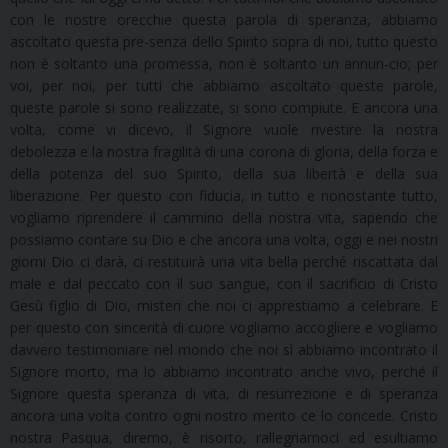
con le nostre orecchie questa parola di speranza, abbiamo
ascoltato questa pre-senza dello Spirito sopra di noi, tutto questo
non è soltanto una promessa, non è soltanto un annun-cio; per
voi, per noi, per tutti che abbiamo ascoltato queste parole,
queste parole si sono realizzate, si sono compiute. E ancora una
volta, come vi dicevo, il Signore vuole rivestire la nostra
debolezza e la nostra fragilità di una corona di gloria, della forza e
della potenza del suo Spirito, della sua libertà e della sua
liberazione. Per questo con fiducia, in tutto e nonostante tutto,
vogliamo riprendere il cammino della nostra vita, sapendo che
possiamo contare su Dio e che ancora una volta, oggi e nei nostri
giorni Dio ci darà, ci restituirà una vita bella perché riscattata dal
male e dal peccato con il suo sangue, con il sacrificio di Cristo
Gesù figlio di Dio, misteri che noi ci apprestiamo a celebrare. E
per questo con sincerità di cuore vogliamo accogliere e vogliamo
davvero testimoniare nel mondo che noi sì abbiamo incontrato il
Signore morto, ma lo abbiamo incontrato anche vivo, perché il
Signore questa speranza di vita, di resurrezione e di speranza
ancora una volta contro ogni nostro merito ce lo concede. Cristo
nostra Pasqua, diremo, è risorto, rallegriamoci ed esultiamo