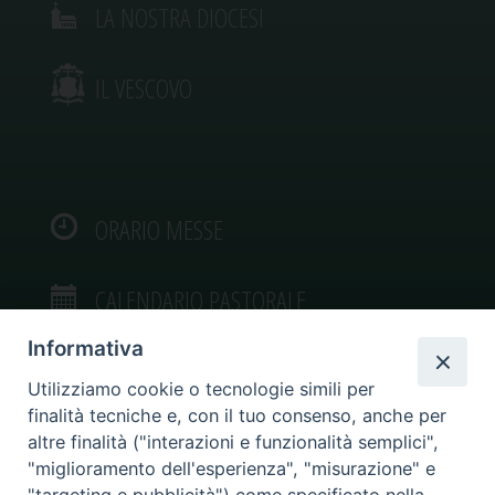
LA NOSTRA DIOCESI
IL VESCOVO
ORARIO MESSE
CALENDARIO PASTORALE
Informativa
Utilizziamo cookie o tecnologie simili per
finalità tecniche e, con il tuo consenso, anche per
VIDEOGALLERY
altre finalità ("interazioni e funzionalità semplici",
"miglioramento dell'esperienza", "misurazione" e