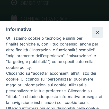
ORARIO MESSE
CALENDARIO PASTORALE
Informativa
Utilizziamo cookie o tecnologie simili per
finalità tecniche e, con il tuo consenso, anche per
VIDEOGALLERY
altre finalità ("interazioni e funzionalità semplici",
"miglioramento dell'esperienza", "misurazione" e
"targeting e pubblicità") come specificato nella
PHOTOGALLERY
cookie policy.
Cliccando su "accetta" acconsenti all'utilizzo dei
cookie. Cliccando su "personalizza" puoi avere
maggiori informazioni sui cookie utilizzati e
personalizzare le tue preferenze. Cliccando su
Diocesi di Caltagirone
"rifiuta" o chiudendo questa informativa proseguirai
Piazza San Francesco d’Assisi, 9 – tel. 0933.34186 – fax 0933.820590 e-mail:
la navigazione installando i soli cookie tecnici.
comunicazionisociali@diocesidicaltagirone.it
Ulteriori informazioni sono disponibili nella
cookie