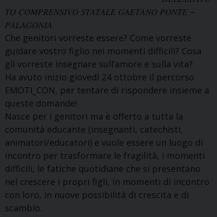
𝑇𝑂 𝐶𝑂𝑀𝑃𝑅𝐸𝑁𝑆𝐼𝑉𝑂 𝑆𝑇𝐴𝑇𝐴𝐿𝐸 𝐺𝐴𝐸𝑇𝐴𝑁𝑂 𝑃𝑂𝑁𝑇𝐸 –
𝑃𝐴𝐿𝐴𝐺𝑂𝑁𝐼𝐴
Che genitori vorreste essere? Come vorreste
guidare vostro figlio nei momenti difficili? Cosa
gli vorreste insegnare sull’amore e sulla vita?
Ha avuto inizio giovedì 24 ottobre il percorso
EMOTI_CON, per tentare di rispondere insieme a
queste domande!
Nasce per i genitori ma è offerto a tutta la
comunità educante (insegnanti, catechisti,
animatori/educatori) e vuole essere un luogo di
incontro per trasformare le fragilità, i momenti
difficili, le fatiche quotidiane che si presentano
nel crescere i propri figli, in momenti di incontro
con loro, in nuove possibilità di crescita e di
scambio.