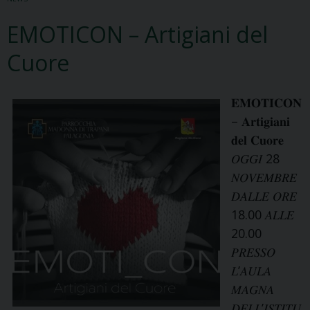
EMOTICON – Artigiani del
Cuore
𝐄𝐌𝐎𝐓𝐈𝐂𝐎𝐍
– 𝐀𝐫𝐭𝐢𝐠𝐢𝐚𝐧𝐢
𝐝𝐞𝐥 𝐂𝐮𝐨𝐫𝐞
𝑂𝐺𝐺𝐼 28
𝑁𝑂𝑉𝐸𝑀𝐵𝑅𝐸
𝐷𝐴𝐿𝐿𝐸 𝑂𝑅𝐸
18.00 𝐴𝐿𝐿𝐸
20.00
𝑃𝑅𝐸𝑆𝑆𝑂
𝐿’𝐴𝑈𝐿𝐴
𝑀𝐴𝐺𝑁𝐴
𝐷𝐸𝐿𝐿’𝐼𝑆𝑇𝐼𝑇𝑈