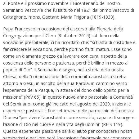
al Ponte e il prossimo novembre il Bicentenario del nostro
Seminario Vescovile che fu istituito nel 1821 dal primo vescovo di
Caltagirone, mons. Gaetano Maria Trigona (1819-1833).
Papa Francesco in occasione del discorso alla Plenaria della
Congregazione per il Clero (3 ottobre 2014) sul dono della
vocazione presbiterale, ci ha ricordato che: “si tratta di custodire e
far crescere le vocazioni, perché portino frutti maturi. Esse sono
come un diamante grezzo da lavorare con cura, rispetto della
coscienza delle persone e pazienza, perché brillino in mezzo al
popolo di Dio”. Il Seminario è segno, nella storia della nostra
Chiesa, della “continuazione della comunità apostolica stretta
attorno a Gesù, in ascolto della sua Parola, in cammino verso
l’esperienza della Pasqua, in attesa del dono dello Spirito per la
missione” (PdV 65). In questo nuovo anno pastorale la Comunità
del Seminario, come già indicato nell’agosto del 2020, inizierà le
esperienze pastorali il fine settimana nelle parrocchie della nostra
Diocesi “per vivere l’apostolato come servizio, capace di scorgere
l’azione di Dio nel cuore e nella vita degli uomini” (RFIS 119).
Questa esperienza pastorale sarà di aiuto per conoscere i nostri
seminaristi e per loro sarà l’occasione favorevole per conoscere