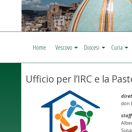
Home
Vescovo
Diocesi
Curia
Ufficio per l’IRC e la Pas
dire
don 
staff
Alber
Susa