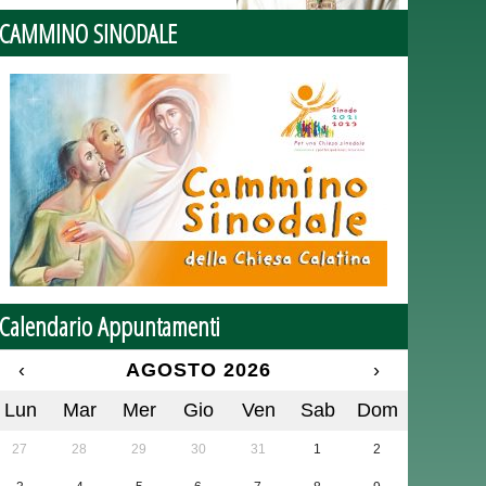
CAMMINO SINODALE
Calendario Appuntamenti
‹
AGOSTO 2026
›
Lun
Mar
Mer
Gio
Ven
Sab
Dom
27
28
29
30
31
1
2