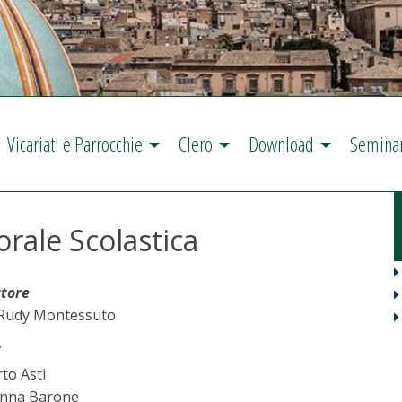
Vicariati e Parrocchie
Clero
Download
Semina
torale Scolastica
ttore
Rudy Montessuto
to Asti
nna Barone