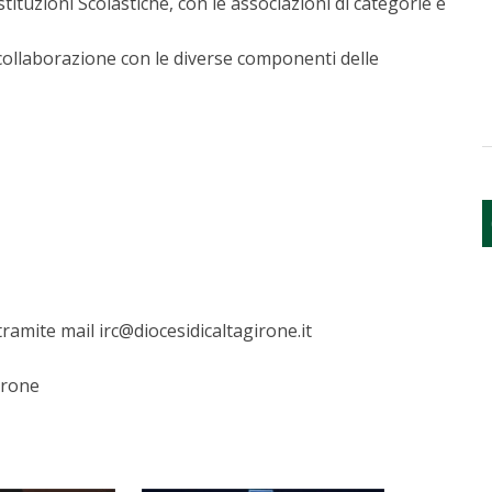
stituzioni Scolastiche, con le associazioni di categorie e
collaborazione con le diverse componenti delle
ramite mail irc@diocesidicaltagirone.it
irone