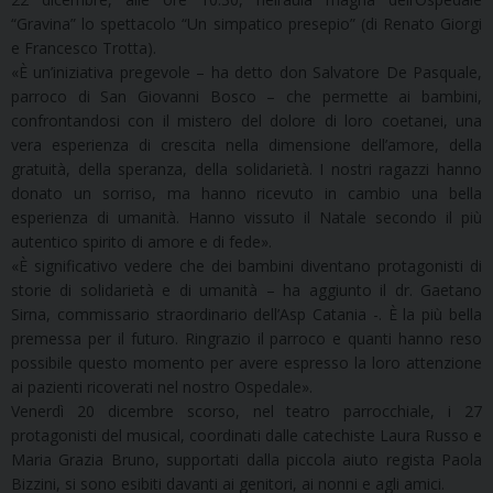
“Gravina” lo spettacolo “Un simpatico presepio” (di Renato Giorgi
e Francesco Trotta).
«È un’iniziativa pregevole – ha detto don Salvatore De Pasquale,
parroco di San Giovanni Bosco – che permette ai bambini,
confrontandosi con il mistero del dolore di loro coetanei, una
vera esperienza di crescita nella dimensione dell’amore, della
gratuità, della speranza, della solidarietà. I nostri ragazzi hanno
donato un sorriso, ma hanno ricevuto in cambio una bella
esperienza di umanità. Hanno vissuto il Natale secondo il più
autentico spirito di amore e di fede».
«È significativo vedere che dei bambini diventano protagonisti di
storie di solidarietà e di umanità – ha aggiunto il dr. Gaetano
Sirna, commissario straordinario dell’Asp Catania -. È la più bella
premessa per il futuro. Ringrazio il parroco e quanti hanno reso
possibile questo momento per avere espresso la loro attenzione
ai pazienti ricoverati nel nostro Ospedale».
Venerdì 20 dicembre scorso, nel teatro parrocchiale, i 27
protagonisti del musical, coordinati dalle catechiste Laura Russo e
Maria Grazia Bruno, supportati dalla piccola aiuto regista Paola
Bizzini, si sono esibiti davanti ai genitori, ai nonni e agli amici.