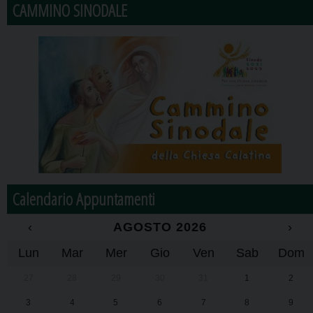
CAMMINO SINODALE
Calendario Appuntamenti
‹
AGOSTO 2026
›
Lun
Mar
Mer
Gio
Ven
Sab
Dom
27
28
29
30
31
1
2
3
4
5
6
7
8
9