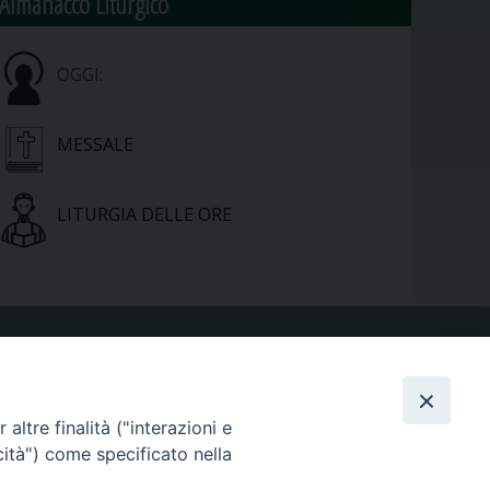
Almanacco Liturgico
OGGI:
MESSALE
LITURGIA DELLE ORE
VIDEOGALLERY
altre finalità ("interazioni e
PHOTOGALLERY
cità") come specificato nella