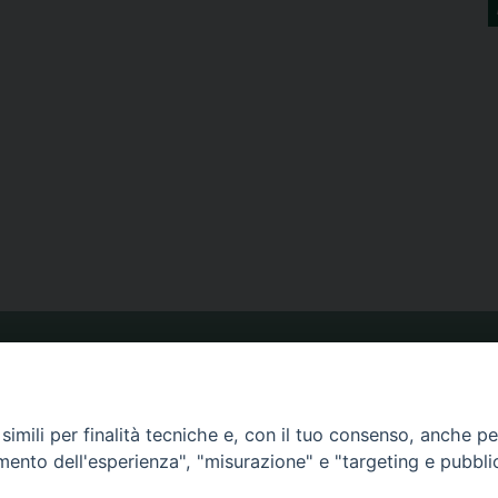
ORARIO MESSE
imili per finalità tecniche e, con il tuo consenso, anche per 
CALENDARIO PASTORALE
amento dell'esperienza", "misurazione" e "targeting e pubbli