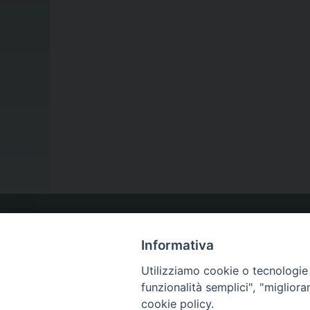
LA NOSTRA DIOCESI
Informativa
Utilizziamo cookie o tecnologie s
IL VESCOVO
funzionalità semplici", "miglior
cookie policy.