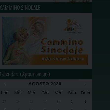
CAMMINO SINODALE
Calendario Appuntamenti
‹
AGOSTO 2026
›
Lun
Mar
Mer
Gio
Ven
Sab
Dom
27
28
29
30
31
1
2