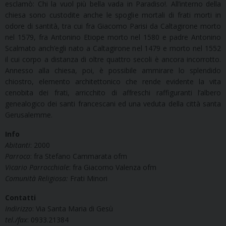
esclamò: Chi la vuol più bella vada in Paradiso!. All’interno della
chiesa sono custodite anche le spoglie mortali di frati morti in
odore di santità, tra cui fra Giacomo Parisi da Caltagirone morto
nel 1579, fra Antonino Etiope morto nel 1580 e padre Antonino
Scalmato anch’egli nato a Caltagirone nel 1479 e morto nel 1552
il cui corpo a distanza di oltre quattro secoli è ancora incorrotto.
Annesso alla chiesa, poi, è possibile ammirare lo splendido
chiostro, elemento architettonico che rende evidente la vita
cenobita dei frati, arricchito di affreschi raffiguranti l’albero
genealogico dei santi francescani ed una veduta della città santa
Gerusalemme.
Info
Abitanti
: 2000
Parroco
: fra Stefano Cammarata ofm
Vicario Parrocchiale
: fra Giacomo Valenza ofm
Comunità Religiosa:
Frati Minori
Contatti
Indirizzo
: Via Santa Maria di Gesù
tel./fax
: 0933.21384