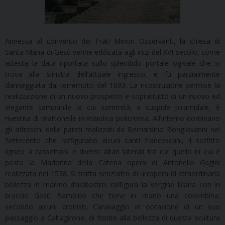
Annessa al convento dei Frati Minori Osservanti, la chiesa di
Santa Maria di Gesù venne edificata agli inizi del XVI secolo, come
attesta la data riportata sullo splendido portale ogivale che si
trova alla sinistra dell’attuale ingresso, e fu parzialmente
danneggiata dal terremoto del 1693. La ricostruzione permise la
realizzazione di un nuovo prospetto e soprattutto di un nuovo ed
elegante campanile la cui sommità, a cuspide piramidale, è
rivestita di mattonelle in maiolica policroma. All’interno dominano
gli affreschi delle pareti realizzati da Bernardino Bongiovanni nel
Settecento che raffigurano alcuni santi francescani, il soffitto
ligneo a cassettoni e diversi altari laterali tra cui quello in cui è
posta la Madonna della Catena opera di Antonello Gagini
realizzata nel 1538. Si tratta senz’altro di un’opera di straordinaria
bellezza in marmo d’alabastro: raffigura la Vergine Maria con in
braccio Gesù Bambino che tiene in mano una colombina;
secondo alcuni cronisti, Caravaggio in occasione di un suo
passaggio a Caltagirone, di fronte alla bellezza di questa scultura