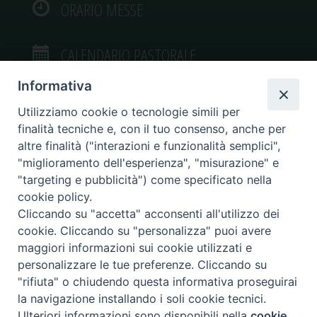
ORARIO MESSE
CALENDARIO PASTORALE
Informativa
Utilizziamo cookie o tecnologie simili per
finalità tecniche e, con il tuo consenso, anche per
VIDEOGALLERY
altre finalità ("interazioni e funzionalità semplici",
"miglioramento dell'esperienza", "misurazione" e
"targeting e pubblicità") come specificato nella
PHOTOGALLERY
cookie policy.
Cliccando su "accetta" acconsenti all'utilizzo dei
cookie. Cliccando su "personalizza" puoi avere
maggiori informazioni sui cookie utilizzati e
personalizzare le tue preferenze. Cliccando su
Diocesi di Caltagirone
"rifiuta" o chiudendo questa informativa proseguirai
Piazza San Francesco d’Assisi, 9 – tel. 0933.34186 – fax 0933.820590 e-mail:
la navigazione installando i soli cookie tecnici.
comunicazionisociali@diocesidicaltagirone.it
Ulteriori informazioni sono disponibili nella
cookie