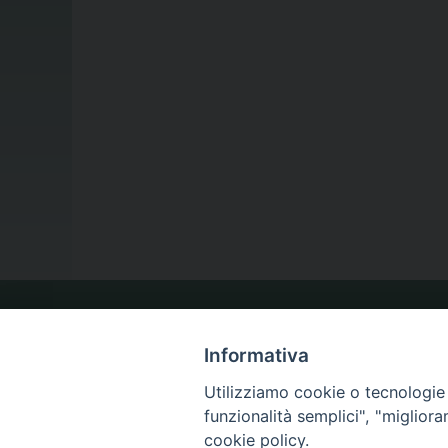
LA NOSTRA DIOCESI
Informativa
Utilizziamo cookie o tecnologie s
IL VESCOVO
funzionalità semplici", "miglior
cookie policy.