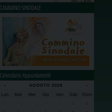
CAMMINO SINODALE
Calendario Appuntamenti
‹
AGOSTO 2026
›
Lun
Mar
Mer
Gio
Ven
Sab
Dom
27
28
29
30
31
1
2