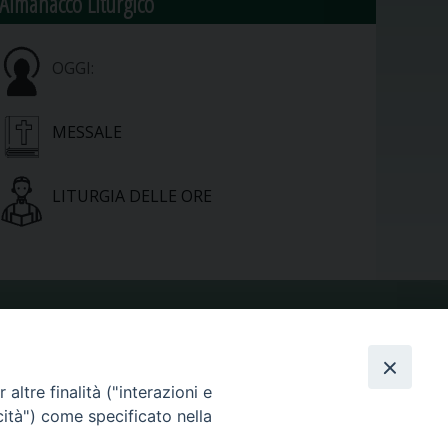
Almanacco Liturgico
OGGI:
MESSALE
LITURGIA DELLE ORE
VIDEOGALLERY
altre finalità ("interazioni e
PHOTOGALLERY
cità") come specificato nella