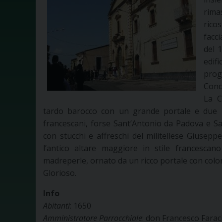
rima
ricos
facc
del 
edifi
pro
Conc
La C
tardo barocco con un grande portale e due ni
francescani, forse Sant’Antonio da Padova e S
con stucchi e affreschi del militellese Giusep
l’antico altare maggiore in stile francesca
madreperle, ornato da un ricco portale con colonn
Glorioso.
Info
Abitanti
: 1650
Amministratore Parrocchiale
: don Francesco Farac