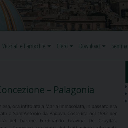
Vicariati e Parrocchie
Clero
Download
Semina
Concezione – Palagonia
hiesa, ora intitolata a Maria Immacolata, in passato era
cata a Sant’Antonio da Padova. Costruita nel 1592 per
ntà del barone Ferdinando Gravina De Cruyllas,
eme all’annesso convento dei frati minori riformati,