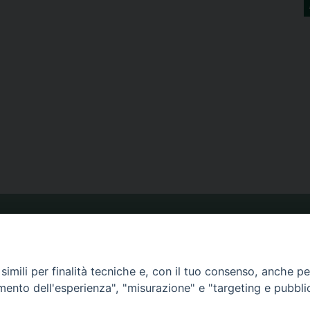
ORARIO MESSE
imili per finalità tecniche e, con il tuo consenso, anche per 
CALENDARIO PASTORALE
amento dell'esperienza", "misurazione" e "targeting e pubbli