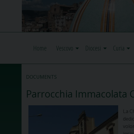
Home
Vescovo
Diocesi
Curia
DOCUMENTS
Parrocchia Immacolata 
La C
dedi
volo
insi