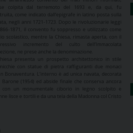
se colpita dal terremoto del 1693 e, da qui, fu
truita, come indicato dall’epigrafe in latino posta sulla
iata, negli anni 1721-1723. Dopo le rivoluzionarie leggi
1866-1871, il convento fu soppresso e utilizzato come
cio scolastico, mentre la Chiesa, rimasta aperta, con il
gressivo incremento del culto dell’Immacolata
ezione, ne prese anche la denominazione.
hiesa presenta un prospetto architettonico in stile
cchie con statue di pietra raffiguranti due monaci
an Bonaventura. L’interno è ad unica navata, decorata
pe Barone (1954) ed abside finale che conserva ancora
no con un monumentale ciborio in legno scolpito e
e lisce e tortili e da una tela della Madonna col Cristo
i