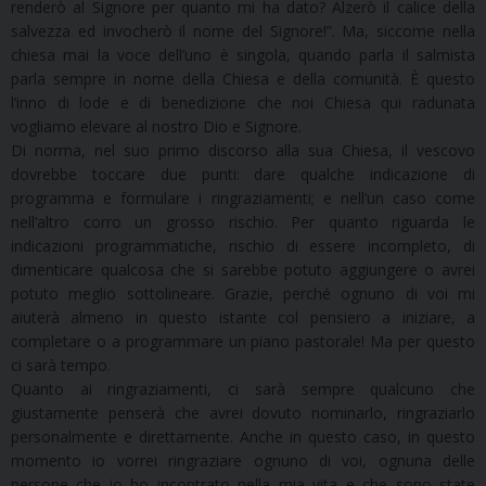
renderò al Signore per quanto mi ha dato? Alzerò il calice della
salvezza ed invocherò il nome del Signore!”. Ma, siccome nella
chiesa mai la voce dell’uno è singola, quando parla il salmista
parla sempre in nome della Chiesa e della comunità. È questo
l’inno di lode e di benedizione che noi Chiesa qui radunata
vogliamo elevare al nostro Dio e Signore.
Di norma, nel suo primo discorso alla sua Chiesa, il vescovo
dovrebbe toccare due punti: dare qualche indicazione di
programma e formulare i ringraziamenti; e nell’un caso come
nell’altro corro un grosso rischio. Per quanto riguarda le
indicazioni programmatiche, rischio di essere incompleto, di
dimenticare qualcosa che si sarebbe potuto aggiungere o avrei
potuto meglio sottolineare. Grazie, perché ognuno di voi mi
aiuterà almeno in questo istante col pensiero a iniziare, a
completare o a programmare un piano pastorale! Ma per questo
ci sarà tempo.
Quanto ai ringraziamenti, ci sarà sempre qualcuno che
giustamente penserà che avrei dovuto nominarlo, ringraziarlo
personalmente e direttamente. Anche in questo caso, in questo
momento io vorrei ringraziare ognuno di voi, ognuna delle
persone che io ho incontrato nella mia vita e che sono state