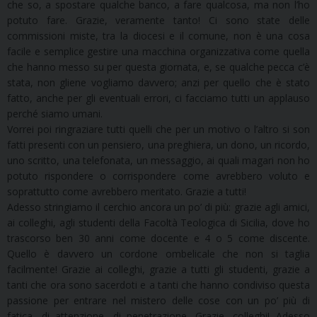
che so, a spostare qualche banco, a fare qualcosa, ma non l’ho
potuto fare. Grazie, veramente tanto! Ci sono state delle
commissioni miste, tra la diocesi e il comune, non è una cosa
facile e semplice gestire una macchina organizzativa come quella
che hanno messo su per questa giornata, e, se qualche pecca c’è
stata, non gliene vogliamo davvero; anzi per quello che è stato
fatto, anche per gli eventuali errori, ci facciamo tutti un applauso
perché siamo umani.
Vorrei poi ringraziare tutti quelli che per un motivo o l’altro si son
fatti presenti con un pensiero, una preghiera, un dono, un ricordo,
uno scritto, una telefonata, un messaggio, ai quali magari non ho
potuto rispondere o corrispondere come avrebbero voluto e
soprattutto come avrebbero meritato. Grazie a tutti!
Adesso stringiamo il cerchio ancora un po’ di più: grazie agli amici,
ai colleghi, agli studenti della Facoltà Teologica di Sicilia, dove ho
trascorso ben 30 anni come docente e 4 o 5 come discente.
Quello è davvero un cordone ombelicale che non si taglia
facilmente! Grazie ai colleghi, grazie a tutti gli studenti, grazie a
tanti che ora sono sacerdoti e a tanti che hanno condiviso questa
passione per entrare nel mistero delle cose con un po’ più di
fatica, di attenzione, di penetrazione. Grazie, colleghi! Adesso