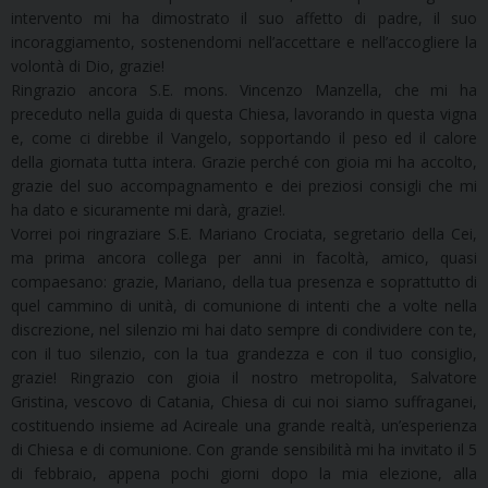
intervento mi ha dimostrato il suo affetto di padre, il suo
incoraggiamento, sostenendomi nell’accettare e nell’accogliere la
volontà di Dio, grazie!
Ringrazio ancora S.E. mons. Vincenzo Manzella, che mi ha
preceduto nella guida di questa Chiesa, lavorando in questa vigna
e, come ci direbbe il Vangelo, sopportando il peso ed il calore
della giornata tutta intera. Grazie perché con gioia mi ha accolto,
grazie del suo accompagnamento e dei preziosi consigli che mi
ha dato e sicuramente mi darà, grazie!.
Vorrei poi ringraziare S.E. Mariano Crociata, segretario della Cei,
ma prima ancora collega per anni in facoltà, amico, quasi
compaesano: grazie, Mariano, della tua presenza e soprattutto di
quel cammino di unità, di comunione di intenti che a volte nella
discrezione, nel silenzio mi hai dato sempre di condividere con te,
con il tuo silenzio, con la tua grandezza e con il tuo consiglio,
grazie! Ringrazio con gioia il nostro metropolita, Salvatore
Gristina, vescovo di Catania, Chiesa di cui noi siamo suffraganei,
costituendo insieme ad Acireale una grande realtà, un’esperienza
di Chiesa e di comunione. Con grande sensibilità mi ha invitato il 5
di febbraio, appena pochi giorni dopo la mia elezione, alla