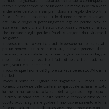
fermato, hai guardato, hai ascoltato ed hai capito comunque che
l’altro è e resta sempre per te un dono, un regalo, in verità a volte
anche indesiderato, ma sempre il dono e il regalo che Dio ti ha
fatto. I fratelli, lo diciamo tutti, lo diciamo sempre, ci vengono
dati. Ma io sogno di poter ringraziare ognuno perché, oltre ad
essere un fratello che ci è stato dato, possa diventare un amico
che ciascuno sceglie perché i fratelli ci vengono dati, gli amici li
scegliamo.
In questo momento vorrei che tutte le persone hanno intersecato
per un motivo o un altro la mia vita, la mia esperienza, il mio
cammino, le mie debolezze, le mie fragilità, sentissero che, per
nessun altro motivo, eccetto il fatto di esserci incontrati, sono
scelti, voluti, eletti come amici.
Invoco dunque il nome del Signore sul Papa Benedetto XVI che mi
ha eletto.
Invoco il nome del Signore per ringraziare S.E. mons. Paolo
Romeo, presidente delle conferenza episcopale siciliana: è stato
lui che mi ha comunicato la sera del 18 gennaio in episcopio a
Palermo, in tarda sera, questa notizia e comprensibilmente ha
dovuto accompagnare e guidare il mio disorientamento e lo ha
fatto non soltanto in quella circostanza, ma sempre e in ogni suo