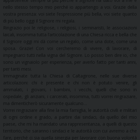
apparterrete sempre di più perché il Signore ha dato voi a me e
nello stesso tempo mio perché io appartengo a voi. Grazie della
vostra presenza: voi siete l’espressione più bella, voi siete quanto
di più bello oggi il Signore mi regala.
Ringrazio poi le religiose, i religiosi, i seminaristi, le associazioni
laicali, insomma tutta l’articolazione di una Chiesa ricca e bella che
il Signore oggi mi dà come un regalo, come una dote, come una
sposa. Grazie! Con voi cercheremo di vivere, di lavorare, di
impegnarci tutti nella vigna del Signore. Lo posso ben dire io, che
sono un vignaiolo per esperienza, per averlo fatto per tanti anni,
per tanti mesi.
Immaginate tutta la Chiesa di Caltagirone, nelle sue diverse
articolazioni: chi è presente e chi non è potuto venire, gli
ammalati, i giovani, i bambini, i vecchi, quelli che sono in
ospedale, gli anziani, i carcerati, insomma, tutti vorrei ringraziare,
ma dimenticherò sicuramente qualcuno…
Vorrei ringraziare alla fine la mia famiglia, le autorità civili e militari
di ogni ordine e grado, a partire dai sindaci, da quello del mio
paese, che mi ha mandato una rappresentanza, a quelli di questo
territorio, che saranno i sindaci e le autorità con cui avremo a che
fare, perché ci sia quella sinergia per lavorare con buona volontà