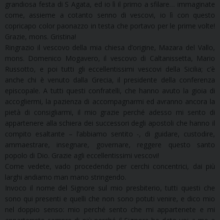
grandiosa festa di S Agata, ed io lì il primo a sfilare… immaginate
come, assieme a cotanto senno di vescovi, io lì con questo
copricapo color paonazzo in testa che portavo per le prime volte!
Grazie, mons. Gristina!
Ringrazio il vescovo della mia chiesa d’origine, Mazara del Vallo,
mons. Domenico Mogavero, il vescovo di Caltanissetta, Mario
Russotto, e poi tutti gli eccellentissimi vescovi della Sicilia; c’è
anche chi è venuto dalla Grecia, il presidente della conferenza
episcopale. A tutti questi confratelli, che hanno avuto la gioia di
accogliermi, la pazienza di accompagnarmi ed avranno ancora la
pietà di consigliarmi, il mio grazie perché adesso mi sento di
appartenere alla schiera dei successori degli apostoli che hanno il
compito esaltante – l’abbiamo sentito -, di guidare, custodire,
ammaestrare, insegnare, governare, reggere questo santo
popolo di Dio. Grazie agli eccellentissimi vescovi!
Come vedete, vado procedendo per cerchi concentrici, dai più
larghi andiamo man mano stringendo.
Invoco il nome del Signore sul mio presbiterio, tutti questi che
sono qui presenti e quelli che non sono potuti venire, e dico mio
nel doppio senso: mio perché sento che mi appartenete e mi