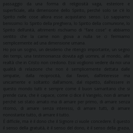
passaggio da una forma di religiosità vaga, esteriore e
superficiale, alla dimensione dello Spirito, perché solo se c’è lo
Spirito nelle cose allora esse acquistano senso. Lo sappiamo
benissimo: lo Spirito della preghiera, lo Spirito della comunione, lo
Spirito dell’unità, altrimenti rischiamo di “fare cose” e abbiamo
sentito che la carne non giova a nulla se ci fermiamo
semplicemente ad una dimensione umana.
Ho poi un sogno, un desiderio che ritengo importante, un segno
dei tempi, una testimonianza dovuta agli uomini, al mondo, alle
realtà che in Cristo non credono. Essi vogliono vedere da noi una
qualità di relazione che non è semplicemente dettata dalle
simpatie, dalla reciprocità, dai favori, dall’interesse ma
unicamente e soltanto dall’amore, dal rispetto, dall’essere in
questo mondo tutti e sempre come il buon samaritano che si
prende cura, che è capace, come ci dice il Vangelo, non di amare
perché sei stato amato ma di amare per primo, di amare senza
ritorno, di amare senza interessi, di amare tutti, di amare
nonostante tutto, di amare il tutto.
È difficile, ma è il dono che il Signore ci vuole concedere. È questo
il senso della gratuità, è il senso del dono, è il senso della grazia,