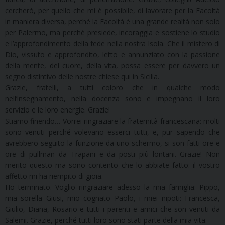
cercherò, per quello che mi è possibile, di lavorare per la Facoltà
in maniera diversa, perché la Facoltà è una grande realtà non solo
per Palermo, ma perché presiede, incoraggia e sostiene lo studio
e l’approfondimento della fede nella nostra Isola. Che il mistero di
Dio, vissuto e approfondito, letto e annunziato con la passione
della mente, del cuore, della vita, possa essere per davvero un
segno distintivo delle nostre chiese qui in Sicilia.
Grazie, fratelli, a tutti coloro che in qualche modo
nell’insegnamento, nella docenza sono e impegnano il loro
servizio e le loro energie. Grazie!
Stiamo finendo… Vorrei ringraziare la fraternità francescana: molti
sono venuti perché volevano esserci tutti, e, pur sapendo che
avrebbero seguito la funzione da uno schermo, si son fatti ore e
ore di pullman da Trapani e da posti più lontani. Grazie! Non
merito questo ma sono contento che lo abbiate fatto: il vostro
affetto mi ha riempito di gioia.
Ho terminato. Voglio ringraziare adesso la mia famiglia: Pippo,
mia sorella Giusi, mio cognato Paolo, i miei nipoti: Francesca,
Giulio, Diana, Rosario e tutti i parenti e amici che son venuti da
Salemi. Grazie, perché tutti loro sono stati parte della mia vita.