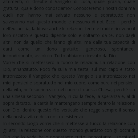
altrimenti, ci direbbe il Vangelo di Luca, quale grazia, quale
gratuità, quale dono conosciamo? Conosceremo i nostri doni ma
quelli non hanno mai salvato nessuno e soprattutto non
salveranno mai questo mondo e nessuno di noi. Ecco il perché
dell’eucaristia, laddove anche le relazioni ferite e tradite ricevono il
loro riscatto e questo dipende solo e soltanto da te, non dagli
altri, non da quello che fanno gli altri, ma dalla tua capacità di
darti come un dono gratuito, generoso, spontaneo,
incondizionato, assoluto. Tutto abbiamo ricevuto da Dio.
Vorrei che si mettessero a fuoco le relazioni. La relazione con
Dio, innanzitutto. Poco fa sulla mia testa, sul mio capo è stato
intronizzato il Vangelo: che questo Vangelo sia intronizzato nei
miei pensieri e soprattutto nel mio cuore, come pure nei pensieri,
nella vita, nell’esperienza e nel cuore di questa Chiesa, perché sia
una Chiesa secondo il Vangelo, in cui la fede, la speranza e, al di
sopra di tutto, la carità la mantengano sempre dentro la relazione
con Dio, dentro questo filo verticale che regge sempre il senso
della nostra vita e della nostra esistenza.
In secondo luogo vorrei che si mettesse a fuoco la relazione con
gli altri, la relazione con questo mondo guardato con gli occhi di
Dio che lo vede bello nonostante tutto: nonostante i segni del