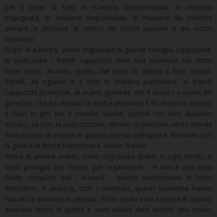
per il bene di tutti in maniera disinteressata, in maniera
impegnata, in maniera responsabile, in maniera da mettere
sempre le persone al centro dei nostri pensieri e dei nostri
interventi.
Dopo le autorità, vorrei ringraziare la grande famiglia cappuccina,
in particolare i fratelli cappuccini della mia provincia. Ha detto
bene mons. Romeo, quello che sono lo debbo a loro. Grazie,
fratelli, ad ognuno e a tutti in maniera particolare, ai fratelli
cappuccini provinciali, al vicario generale che è venuto a nome del
generale, che ha visitato la nostra provincia il 10 marzo e adesso
è fuori in giro per il mondo. Grazie, perché con loro abbiamo
vissuto, se non la realizzazione, almeno la tensione verso l’ideale
francescano di essere in questo mondo pellegrini e forestieri con
la gioia e la letizia francescana. Grazie fratelli!
Prima di andare avanti, vorrei ringraziare quanti in ogni modo, si
sono prodigati per curare, per organizzare – e non è una cosa
facile, semplice, dati i numeri! -, questa celebrazione: le forze
dell’ordine, il sindaco, tutti i volontari, quanti insomma hanno
faticato e lavorato in silenzio. Io ho avuto solo sentore di quanto
avveniva dietro le quinte e avrei voluto dare anch’io una mano,