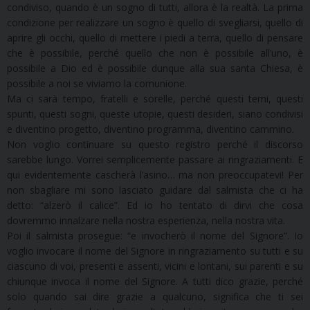
condiviso, quando è un sogno di tutti, allora è la realtà. La prima
condizione per realizzare un sogno è quello di svegliarsi, quello di
aprire gli occhi, quello di mettere i piedi a terra, quello di pensare
che è possibile, perché quello che non è possibile all’uno, è
possibile a Dio ed è possibile dunque alla sua santa Chiesa, è
possibile a noi se viviamo la comunione.
Ma ci sarà tempo, fratelli e sorelle, perché questi temi, questi
spunti, questi sogni, queste utopie, questi desideri, siano condivisi
e diventino progetto, diventino programma, diventino cammino.
Non voglio continuare su questo registro perché il discorso
sarebbe lungo. Vorrei semplicemente passare ai ringraziamenti. E
qui evidentemente cascherà l’asino… ma non preoccupatevi! Per
non sbagliare mi sono lasciato guidare dal salmista che ci ha
detto: “alzerò il calice”. Ed io ho tentato di dirvi che cosa
dovremmo innalzare nella nostra esperienza, nella nostra vita.
Poi il salmista prosegue: “e invocherò il nome del Signore”. Io
voglio invocare il nome del Signore in ringraziamento su tutti e su
ciascuno di voi, presenti e assenti, vicini e lontani, sui parenti e su
chiunque invoca il nome del Signore. A tutti dico grazie, perché
solo quando sai dire grazie a qualcuno, significa che ti sei